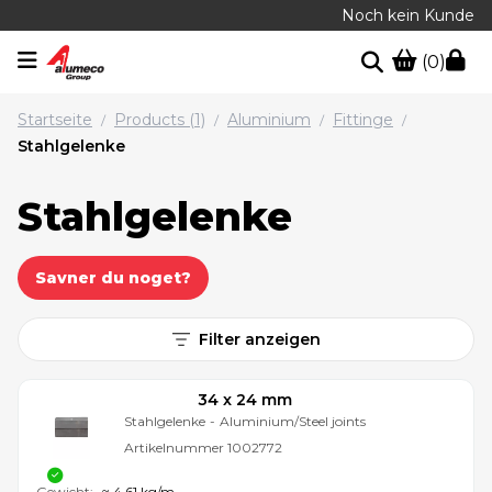
Noch kein Kunde
(0)
Startseite
Products (1)
Aluminium
Fittinge
/
/
/
/
Stahlgelenke
Stahlgelenke
Savner du noget?
Filter anzeigen
34 x 24 mm
Stahlgelenke
-
Aluminium/Steel joints
Artikelnummer
1002772
Gewicht:
≈ 4,61 kg/m