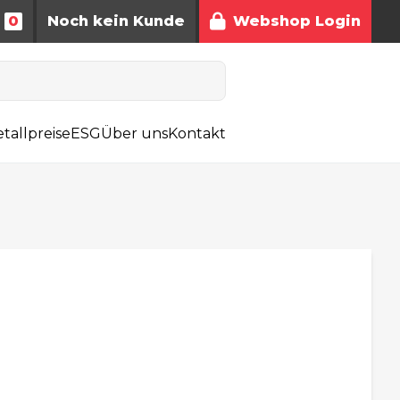
0
Noch kein Kunde
Webshop Login
tallpreise
ESG
Über uns
Kontakt