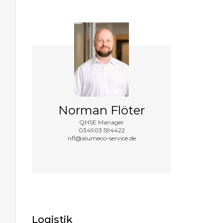
Norman Flöter
QHSE Manager
034903 594422
nfl@alumeco-service.de
Logistik