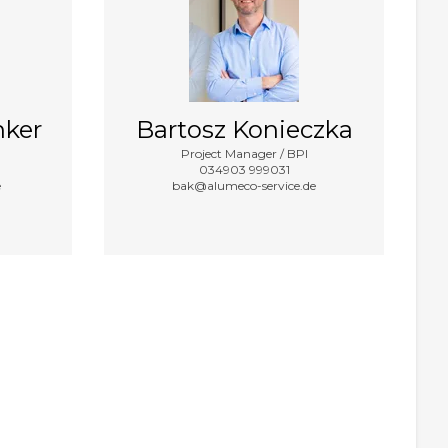
nker
Bartosz Konieczka
Project Manager / BPI
034903 999031
e
bak@alumeco-service.de