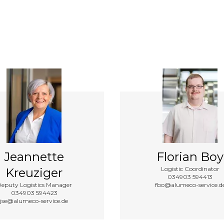
Jeannette
Florian Boy
Logistic Coordinator
Kreuziger
034903 594413
eputy Logistics Manager
fbo@alumeco-service.d
034903 594423
jse@alumeco-service.de