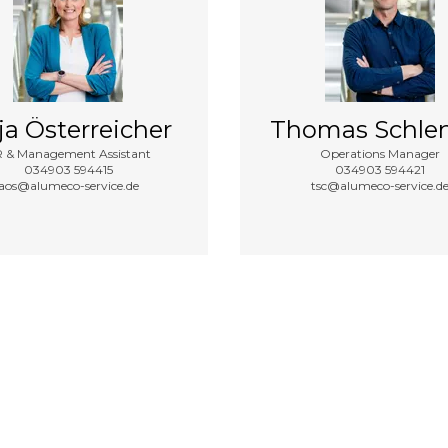
ja Österreicher
Thomas Schle
 & Management Assistant
Operations Manager
034903 594415
034903 594421
aos@alumeco-service.de
tsc@alumeco-service.d