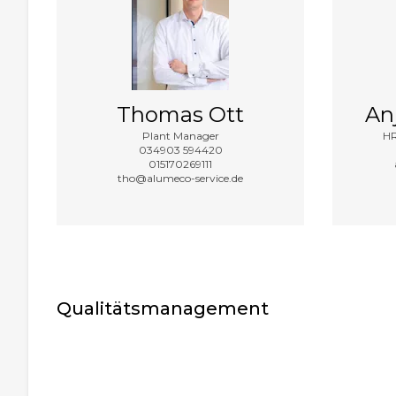
Thomas Ott
An
Plant Manager
HR
034903 594420
015170269111
tho@alumeco-service.de
Qualitätsmanagement