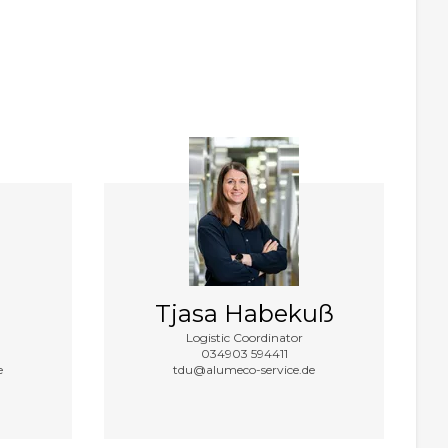
Tjasa Habekuß
Logistic Coordinator
034903 594411
e
tdu@alumeco-service.de