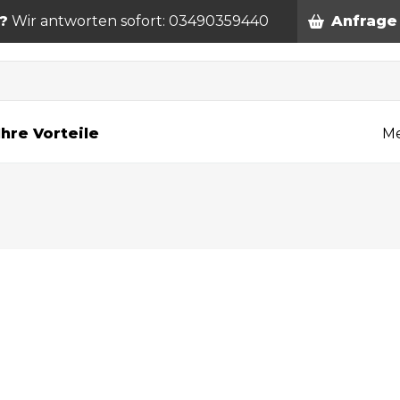
?
Wir antworten sofort: 03490359440
Anfrage
n
Ihre Vorteile
Me