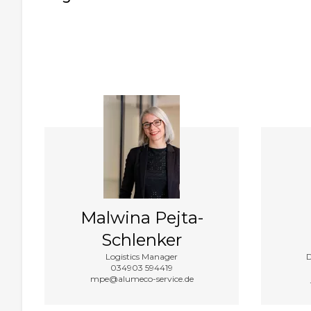
Malwina Pejta-
Schlenker
Logistics Manager
D
034903 594419
mpe@alumeco-service.de