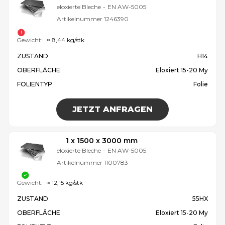
eloxierte Bleche
-
EN AW-5005
Artikelnummer
1246390
Gewicht:
≈ 8,44 kg/stk
ZUSTAND
H14
OBERFLÄCHE
Eloxiert 15-20 My
FOLIENTYP
Folie
JETZT ANFRAGEN
1 x 1500 x 3000 mm
eloxierte Bleche
-
EN AW-5005
Artikelnummer
1100783
Gewicht:
≈ 12,15 kg/stk
ZUSTAND
55HX
OBERFLÄCHE
Eloxiert 15-20 My