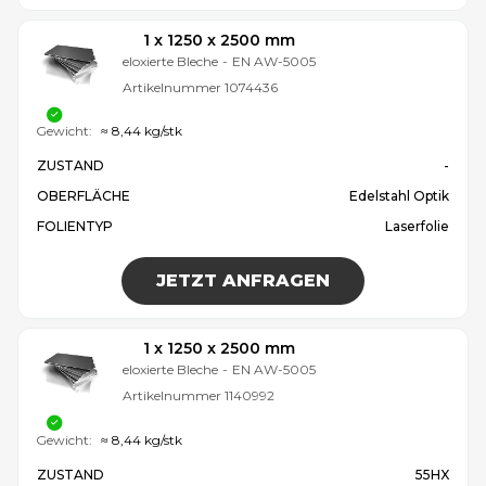
1 x 1250 x 2500 mm
eloxierte Bleche
-
EN AW-5005
Artikelnummer
1074436
Gewicht:
≈ 8,44 kg/stk
ZUSTAND
-
OBERFLÄCHE
Edelstahl Optik
FOLIENTYP
Laserfolie
JETZT ANFRAGEN
1 x 1250 x 2500 mm
eloxierte Bleche
-
EN AW-5005
Artikelnummer
1140992
Gewicht:
≈ 8,44 kg/stk
ZUSTAND
55HX