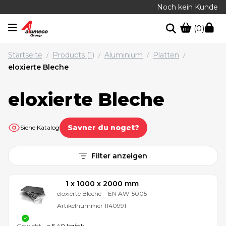
Noch kein Kunde
(0)
Startseite
Products (1)
Aluminium
Platten
/
/
/
/
eloxierte Bleche
eloxierte Bleche
Savner du noget?
Siehe Katalog
Filter anzeigen
1 x 1000 x 2000 mm
eloxierte Bleche
-
EN AW-5005
Artikelnummer
1140991
Gewicht:
≈ 5,40 kg/stk