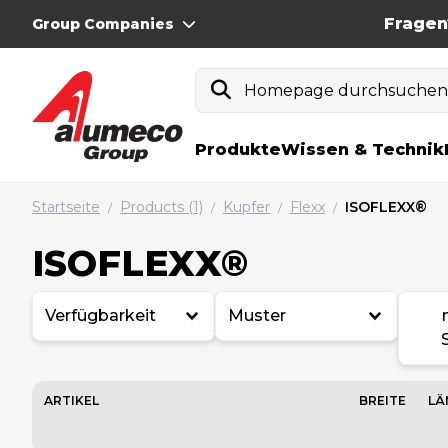
Fragen
Group Companies
Homepage durchsuche
Produkte
Wissen & Technik
Startseite
Products (1)
Kupfer
Flexx
ISOFLEXX®
/
/
/
/
ISOFLEXX®
Verfügbarkeit
Muster
ARTIKEL
BREITE
LÄ