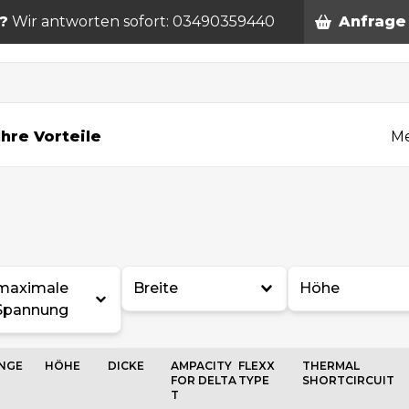
?
Wir antworten sofort: 03490359440
Anfrage
n
Ihre Vorteile
Me
maximale
Breite
Höhe
Spannung
NGE
HÖHE
DICKE
AMPACITY
FLEXX
THERMAL
FOR DELTA
TYPE
SHORTCIRCUIT
T