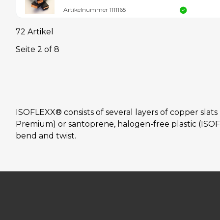
Artikelnummer
1111165
72 Artikel
Seite
2
of
8
ISOFLEXX® consists of several layers of copper slats
Premium) or santoprene, halogen-free plastic (ISOF
bend and twist.