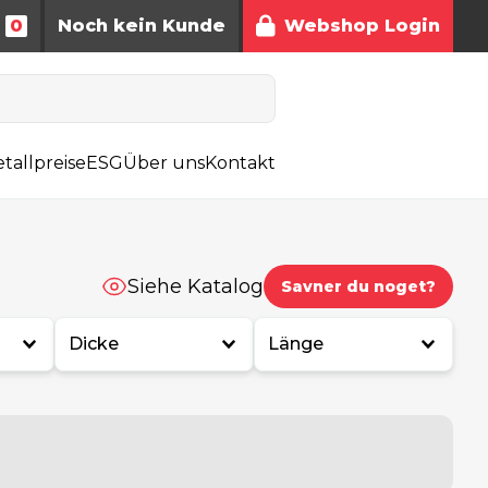
0
Noch kein Kunde
Webshop Login
tallpreise
ESG
Über uns
Kontakt
Siehe Katalog
Savner du noget?
Dicke
Länge