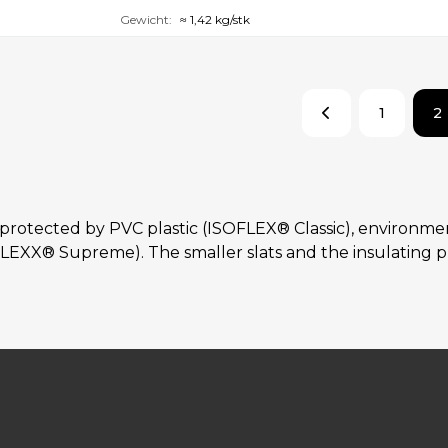
Gewicht:
≈ 1,42 kg/stk
1
2
 protected by PVC plastic (ISOFLEX® Classic), environmen
LEXX® Supreme). The smaller slats and the insulating p